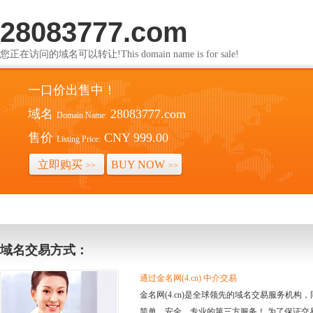
28083777.com
您正在访问的域名可以转让!This domain name is for sale!
一口价出售中！
域名
28083777.com
Domain Name:
售价
CNY 999.00
Listing Price:
立即购买
BUY NOW
>>
>>
域名交易方式：
通过金名网(4.cn) 中介交易
金名网(4.cn)是全球领先的域名交易服务机
简单、安全、专业的第三方服务！ 为了保证交