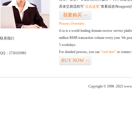
具体交易流程可
“点击这里”
查看或咨询support@
我要购买
>>
Process Overview:
4.cn is a world leading domain escrow service plat
million RMB transaction volume every year. We promi
联系我们
5 workdays.
For detailed process, you can
“visit here”
or contact
QQ：2726103981
BUY NOW
>>
Copyright © 1998 -2025 www.